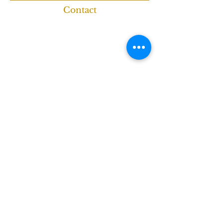
Contact
Pastoor Thijssenlaan 14
6029 RM Sterksel
06-385 01 879
info@maartjevandeneijnden.nl
KvK:
71896430
Erkend & aangesloten
Werkzaam als
Tinley-gedragstherapeut
voor katten
Geccrediteerd door
de SPPD als
gedragstherapeut
voor katten
Samenwerking