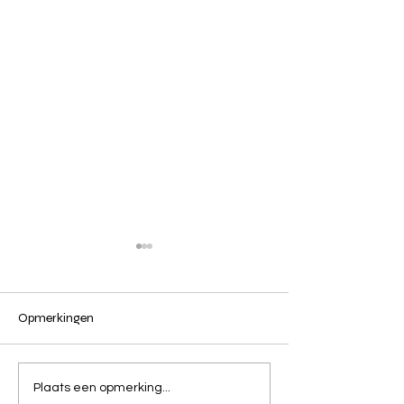
Opmerkingen
De relatie tussen voer,
Een waardig afs
Plaats een opmerking...