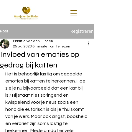
Registreren
Post
Maartje van den Eijnden
25 okt 2023
5 minuten om te lezen
Invloed van emoties op
gedrag bij katten
Het is behoorlijk lastig om bepaalde 
emoties bij katten te herkennen. Hoe 
zie je nu bijvoorbeeld dat een kat blij 
is? Hij staat niet springend en 
kwispelend voor je neus zoals een 
hond die euforisch is als je thuiskomt 
van je werk. Maar ook angst, boosheid 
en verdriet zijn soms lastig te 
herkennen. Mede omdat er vele 