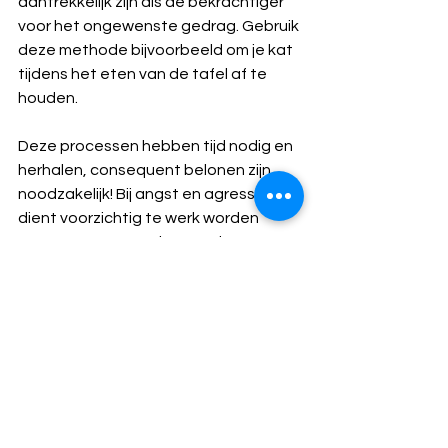
aantrekkelijk zijn als de bekrachtiger 
voor het ongewenste gedrag. Gebruik 
deze methode bijvoorbeeld om je kat 
tijdens het eten van de tafel af te 
houden.
Deze processen hebben tijd nodig en 
herhalen, consequent belonen zijn 
noodzakelijk! Bij angst en agressie 
dient voorzichtig te werk worden 
gegaan om te voorkomen dat er 
onveilige situaties ontstaan. Train op 
een veilige en risico verantwoorde 
plaats en manier. Zorg dat de kat zich 
op zijn gemak voelt. 
Tot slot…
Emoties hebben dus een enorme 
invloed op het gedrag van katten en 