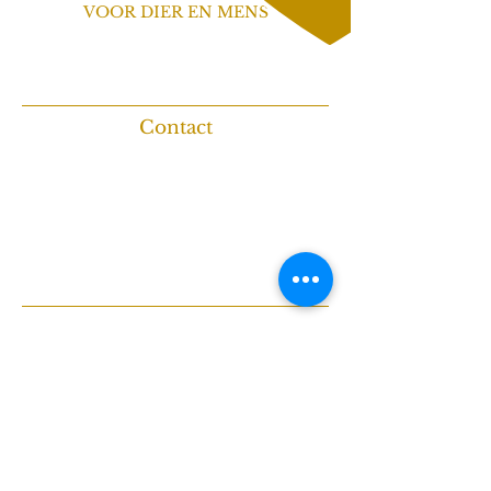
VOOR DIER EN MENS
Persoonlijke begeleiding bij
kattengedrag, hondencoaching en
herplaatsing.
Contact
Pastoor Thijssenlaan 14
6029 RM Sterksel
06-385 01 879
info@maartjevandeneijnden.nl
KvK:
71896430
Erkend & aangesloten
Werkzaam als
Tinley-gedragstherapeut
voor katten
Geccrediteerd door
de SPPD als