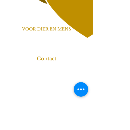
Maartje
van den Eijnden
VOOR DIER EN MENS
Persoonlijke begeleiding bij
kattengedrag, hondencoaching en
herplaatsing.
Contact
Pastoor Thijssenlaan 14
6029 RM Sterksel
06-385 01 879
info@maartjevandeneijnden.nl
KvK:
71896430
Erkend & aangesloten
Werkzaam als
Tinley-gedragstherapeut