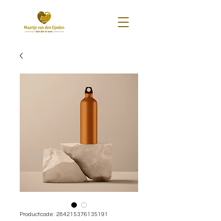
Productcode: 284215376135191