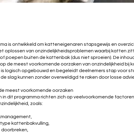
ma is ontwikkeld om katteneigenaren stapsgewijs en overzich
het oplossen van onzindelijkheidsproblemen waarbij katten zi
of poepen buiten de kattenbak (dus niet sproeien). De inhoud
p de meest voorkomende oorzaken van onzindelijkheid bij k
s logisch opgebouwd en begeleidt deelnemers stap voor stap
 de slag kunnen zonder overweldigd te raken door losse advi
 de meest voorkomende oorzaken
 in dit programma richten zich op veelvoorkomende factoren 
nzindelijkheid, zoals:
akmanagement,
n type kattenbakvulling,
 doorbreken,