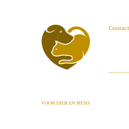
Contac
Pastoo
6029 
06-38
info@
Maartje
KvK: 718
van den Eijnden
VOOR DIER EN MENS
Persoonlijke begeleiding bij
kattengedrag, hondencoaching en
herplaatsing.