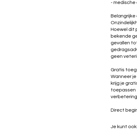
- medische 
Belangrijke
Onzindelijk
Hoewel dit 
bekende ged
gevallen tot
gedragsadv
geen veteri
Gratis toeg
Wanneer je 
krijg je gra
toepassen e
verbetering
Direct beg
Je kunt ook