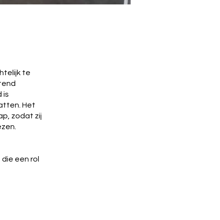
telijk te
ttend
 is
atten. Het
, zodat zij
ezen.
die een rol