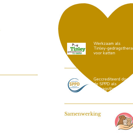
t
Erkend & aangesloten
r Thijssenlaan 14
Werkzaam als
RM Sterksel
Tinley-gedragsthera
5 01 879
voor katten
maartjevandeneijnden.nl
Geccrediteerd door
96430
de SPPD als
gedragstherapeut
voor katten
Samenwerking
Bemiddelaar voor
Herplaatsbemiddeling