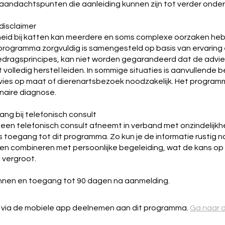
aandachtspunten die aanleiding kunnen zijn tot verder onde
 disclaimer
heid bij katten kan meerdere en soms complexe oorzaken he
programma zorgvuldig is samengesteld op basis van ervaring
ragsprincipes, kan niet worden gegarandeerd dat de adviez
 volledig herstel leiden. In sommige situaties is aanvullende b
ies op maat of dierenartsbezoek noodzakelijk. Het program
naire diagnose.
ang bij telefonisch consult
een telefonisch consult afneemt in verband met onzindelijkheid
tis toegang tot dit programma. Zo kun je de informatie rustig n
n combineren met persoonlijke begeleiding, wat de kans op
 vergroot.
innen en toegang tot 90 dagen na aanmelding.
 via de mobiele app deelnemen aan dit programma.
Ga naar 