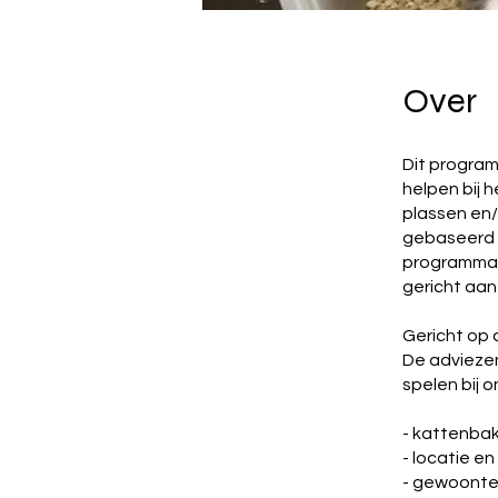
Over
Dit program
helpen bij 
plassen en/
gebaseerd o
programma i
gericht aan
Gericht op
De adviezen
spelen bij o
- kattenb
- locatie e
- gewoonte