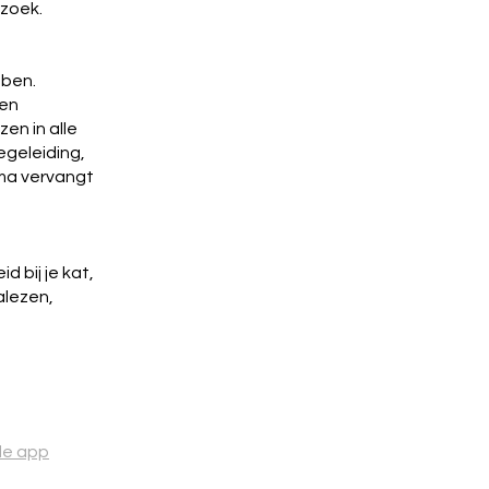
rzoek.
bben.
 en
en in alle
egeleiding,
ma vervangt
 bij je kat,
alezen,
de app