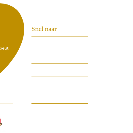
Snel naar
Home
peut
Diensten voor katten
Diensten voor honden
Over Maartje
Contact
Boek nu!